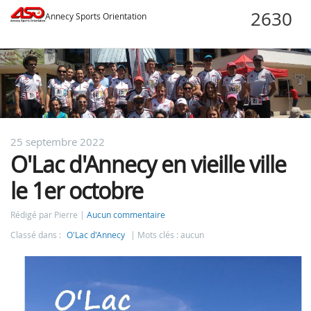
Annecy Sports Orientation
25 septembre 2022
O'Lac d'Annecy en vieille ville
le 1er octobre
Rédigé par Pierre
Aucun commentaire
Classé dans :
O'Lac d'Annecy
Mots clés : aucun